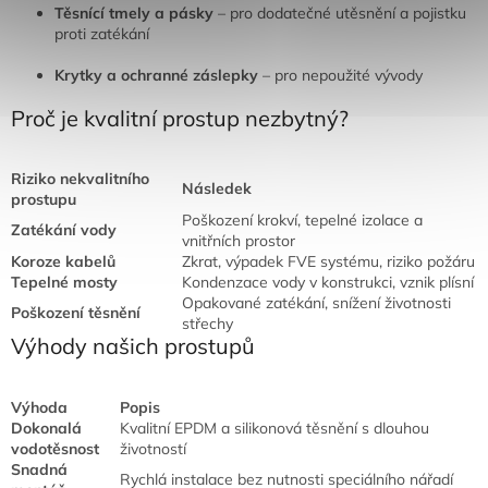
Těsnící tmely a pásky
– pro dodatečné utěsnění a pojistku
proti zatékání
Krytky a ochranné záslepky
– pro nepoužité vývody
Proč je kvalitní prostup nezbytný?
Riziko nekvalitního
Následek
prostupu
Poškození krokví, tepelné izolace a
Zatékání vody
vnitřních prostor
Koroze kabelů
Zkrat, výpadek FVE systému, riziko požáru
Tepelné mosty
Kondenzace vody v konstrukci, vznik plísní
Opakované zatékání, snížení životnosti
Poškození těsnění
střechy
Výhody našich prostupů
Výhoda
Popis
Dokonalá
Kvalitní EPDM a silikonová těsnění s dlouhou
vodotěsnost
životností
Snadná
Rychlá instalace bez nutnosti speciálního nářadí