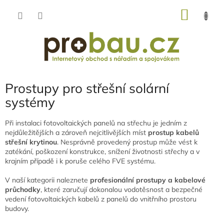
Přejít
NÁKU
na
obsah
KOŠÍK
Prostupy pro střešní solární
systémy
Při instalaci fotovoltaických panelů na střechu je jedním z
nejdůležitějších a zároveň nejcitlivějších míst
prostup kabelů
střešní krytinou
. Nesprávně provedený prostup může vést k
zatékání, poškození konstrukce, snížení životnosti střechy a v
krajním případě i k poruše celého FVE systému.
V naší kategorii naleznete
profesionální prostupy a kabelové
průchodky
, které zaručují dokonalou vodotěsnost a bezpečné
vedení fotovoltaických kabelů z panelů do vnitřního prostoru
budovy.