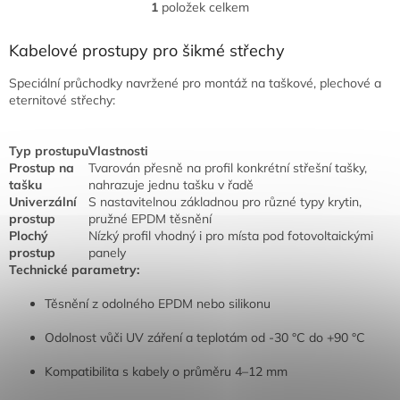
1
položek celkem
O
v
l
Kabelové prostupy pro šikmé střechy
á
d
Speciální průchodky navržené pro montáž na taškové, plechové a
a
eternitové střechy:
c
í
p
Typ prostupu
Vlastnosti
r
Prostup na
Tvarován přesně na profil konkrétní střešní tašky,
v
tašku
nahrazuje jednu tašku v řadě
k
Univerzální
S nastavitelnou základnou pro různé typy krytin,
y
prostup
pružné EPDM těsnění
v
Plochý
Nízký profil vhodný i pro místa pod fotovoltaickými
ý
prostup
panely
p
Technické parametry:
i
s
Těsnění z odolného EPDM nebo silikonu
u
Odolnost vůči UV záření a teplotám od -30 °C do +90 °C
Kompatibilita s kabely o průměru 4–12 mm