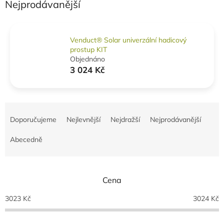
Nejprodávanější
Venduct® Solar univerzální hadicový
prostup KIT
Objednáno
3 024 Kč
Ř
a
Doporučujeme
Nejlevnější
Nejdražší
Nejprodávanější
z
e
Abecedně
n
í
p
Cena
r
o
3023
Kč
3024
Kč
d
u