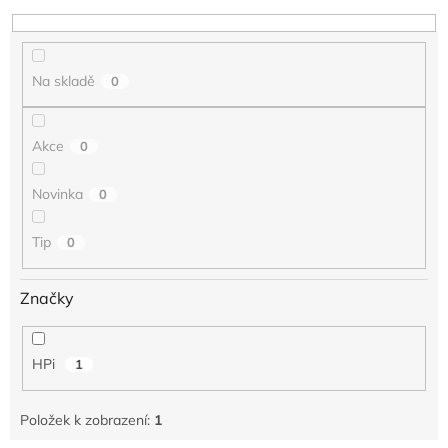
k
t
ů
Na skladě
0
Akce
0
Novinka
0
Tip
0
Značky
HPi
1
Položek k zobrazení:
1