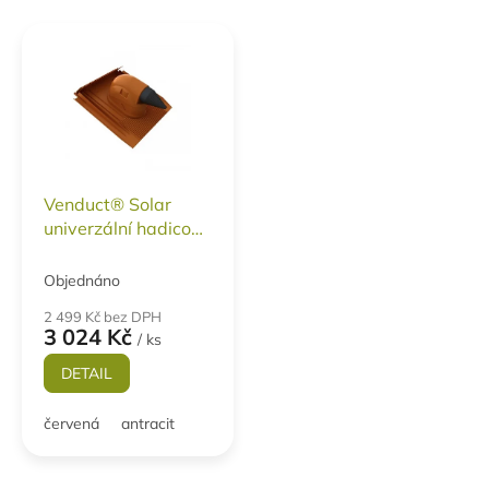
V
ý
p
i
s
p
r
o
Venduct® Solar
d
univerzální hadicový
u
prostup KIT
k
Objednáno
t
ů
2 499 Kč bez DPH
3 024 Kč
/ ks
DETAIL
červená
antracit