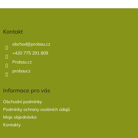
Z
á
p
a
Kontakt
t
í
obchod
@
probau.cz
+420 775 291 809
Probau.cz
probaucz
Informace pro vás
Obchodní podmínky
Podmínky ochrany osobních údajů
Moje objednávka
Kontakty