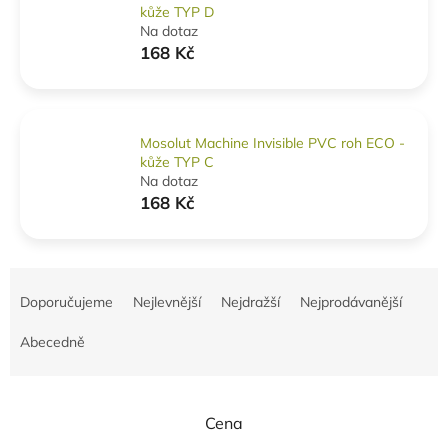
kůže TYP D
Na dotaz
168 Kč
Mosolut Machine Invisible PVC roh ECO -
kůže TYP C
Na dotaz
168 Kč
Ř
a
Doporučujeme
Nejlevnější
Nejdražší
Nejprodávanější
z
e
Abecedně
n
í
p
Cena
r