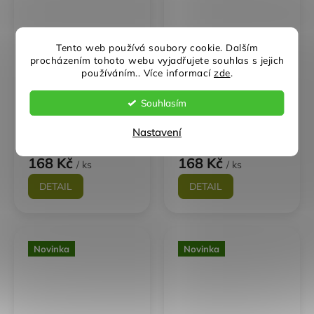
Tento web používá soubory cookie. Dalším
procházením tohoto webu vyjadřujete souhlas s jejich
používáním.. Více informací
zde
.
Mosolut Machine
Mosolut Machine
Invisible PVC roh
Invisible PVC nájezd
Souhlasím
ECO - kůže TYP B
ECO - kůže TYP D
Na dotaz
Na dotaz
Nastavení
139 Kč bez DPH
139 Kč bez DPH
168 Kč
168 Kč
/ ks
/ ks
DETAIL
DETAIL
Novinka
Novinka