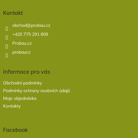
ý
p
p
a
Kontakt
i
t
s
í
obchod
@
probau.cz
u
+420 775 291 809
Probau.cz
probaucz
Informace pro vás
Obchodní podmínky
Podmínky ochrany osobních údajů
Moje objednávka
Kontakty
Facebook