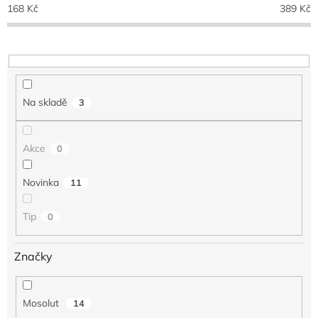
o
168
Kč
389
Kč
d
u
k
t
ů
Na skladě
3
Akce
0
Novinka
11
Tip
0
Značky
Mosolut
14