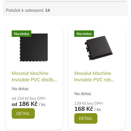
Položek k zobrazení:
14
V
ý
Novinka
Novinka
p
i
s
p
r
o
Mosolut Machine
Mosolut Machine
d
Invisible PVC dlažba
Invisible PVC roh
u
ECO
ECO - kůže TYP D
k
Na dotaz
Průměrné
Na dotaz
t
hodnocení
od 154 Kč bez DPH
produktu
ů
186 Kč
139 Kč bez DPH
od
/ ks
je
168 Kč
/ ks
3,7
DETAIL
z
DETAIL
5
hvězdiček.