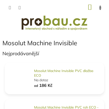
Přejít
NÁKU
na
obsah
KOŠÍK
Mosolut Machine Invisible
Nejprodávanější
Mosolut Machine Invisible PVC dlažba
ECO
Na dotaz
186 Kč
od
Mosolut Machine Invisible PVC roh ECO -