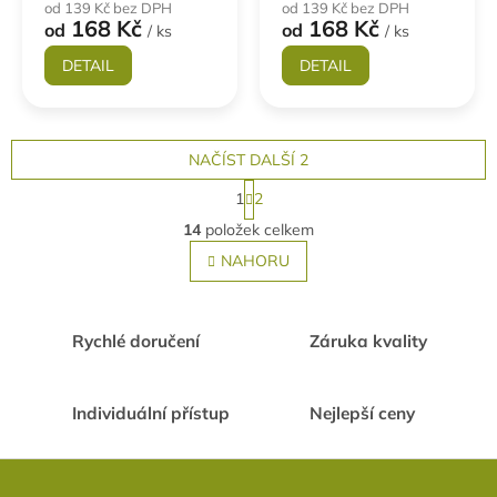
od 139 Kč bez DPH
od 139 Kč bez DPH
168 Kč
168 Kč
od
od
/ ks
/ ks
DETAIL
DETAIL
NAČÍST DALŠÍ 2
S
1
2
t
O
r
14
položek celkem
v
á
l
NAHORU
n
á
k
o
d
v
a
á
Rychlé doručení
Záruka kvality
c
n
í
í
p
r
Individuální přístup
Nejlepší ceny
v
k
Z
y
á
v