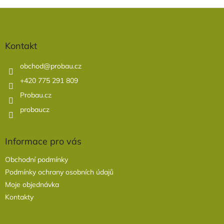
Z
á
p
a
Kontakt
t
í
obchod
@
probau.cz
+420 775 291 809
Probau.cz
probaucz
Informace pro vás
Obchodní podmínky
Podmínky ochrany osobních údajů
Moje objednávka
Kontakty