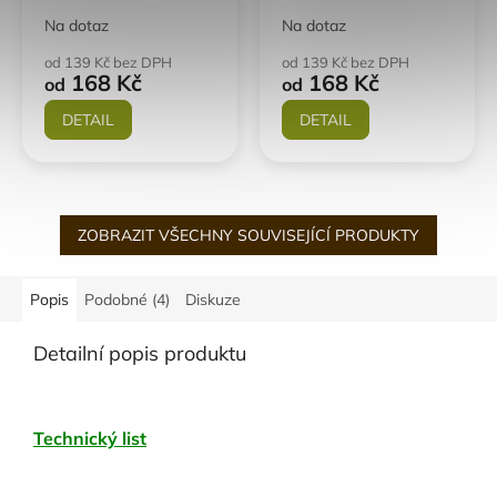
Na dotaz
Na dotaz
od 139 Kč bez DPH
od 139 Kč bez DPH
168 Kč
168 Kč
od
od
DETAIL
DETAIL
ZOBRAZIT VŠECHNY SOUVISEJÍCÍ PRODUKTY
Popis
Podobné (4)
Diskuze
Detailní popis produktu
Technický list