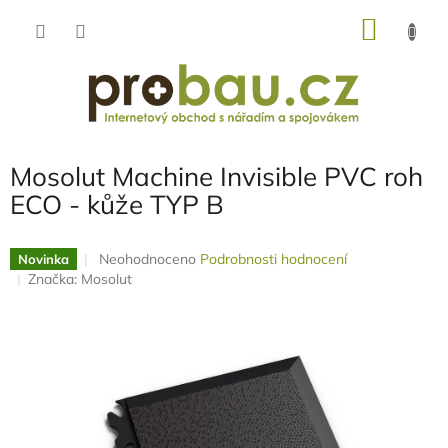
Přejít
NÁKU
na
obsah
KOŠÍK
Mosolut Machine Invisible PVC roh
ECO - kůže TYP B
Průměrné
Neohodnoceno
Podrobnosti hodnocení
Novinka
hodnocení
Značka:
Mosolut
produktu
je
0,0
z
5
hvězdiček.