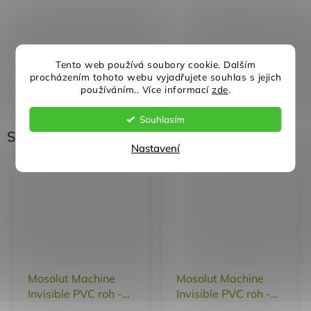
Rychlé doručení
Záruka kvality
Tento web používá soubory cookie. Dalším
procházením tohoto webu vyjadřujete souhlas s jejich
používáním.. Více informací
zde
.
Individuální přístup
Nejlepší ceny
Souhlasím
Související produkty
Nastavení
Mosolut Machine
Mosolut Machine
Invisible PVC roh -
Invisible PVC roh -
kůže TYP A
kůže TYP B