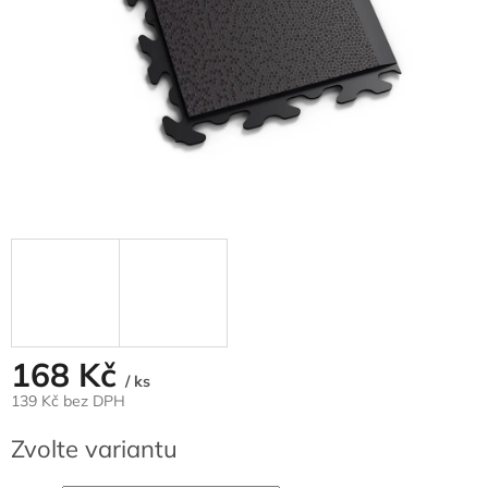
168 Kč
/ ks
139 Kč bez DPH
Měrná
Zvolte variantu
cena: