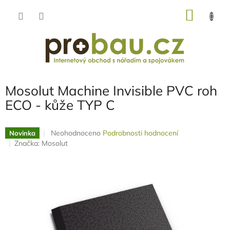
Přejít
NÁKU
na
obsah
KOŠÍK
Mosolut Machine Invisible PVC roh
ECO - kůže TYP C
Průměrné
Neohodnoceno
Podrobnosti hodnocení
Novinka
hodnocení
Značka:
Mosolut
produktu
je
0,0
z
5
hvězdiček.