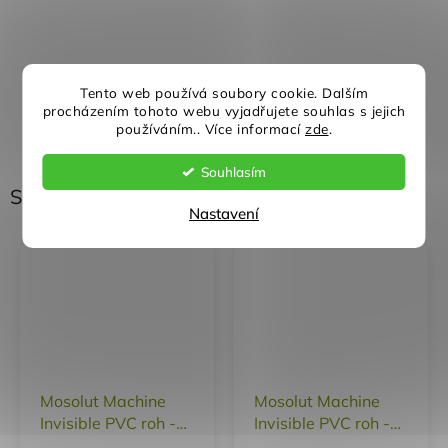
Rychlé doručení
Záruka kvality
Tento web používá soubory cookie. Dalším
procházením tohoto webu vyjadřujete souhlas s jejich
používáním.. Více informací
zde
.
Individuální přístup
Nejlepší ceny
Souhlasím
Související produkty
Nastavení
Mosolut Machine
Mosolut Machine
Invisible PVC roh -
Invisible PVC roh -
kůže TYP A
kůže TYP B