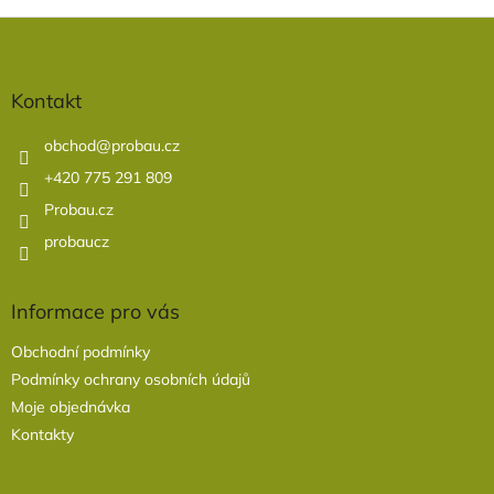
Z
á
p
a
Kontakt
t
í
obchod
@
probau.cz
+420 775 291 809
Probau.cz
probaucz
Informace pro vás
Obchodní podmínky
Podmínky ochrany osobních údajů
Moje objednávka
Kontakty