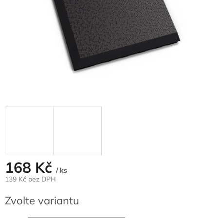
168 Kč
/ ks
139 Kč bez DPH
Měrná
Zvolte variantu
cena: