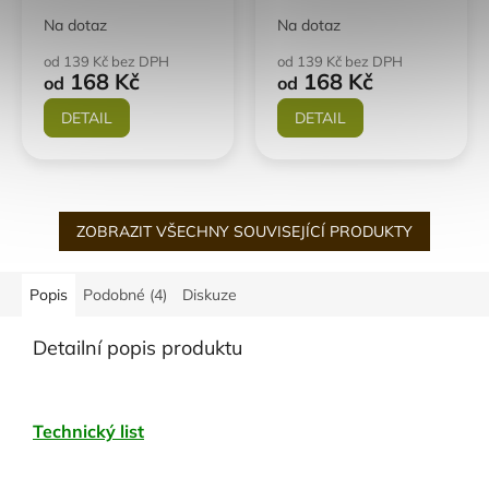
Na dotaz
Na dotaz
od 139 Kč bez DPH
od 139 Kč bez DPH
168 Kč
168 Kč
od
od
DETAIL
DETAIL
ZOBRAZIT VŠECHNY SOUVISEJÍCÍ PRODUKTY
Popis
Podobné (4)
Diskuze
Detailní popis produktu
Technický list