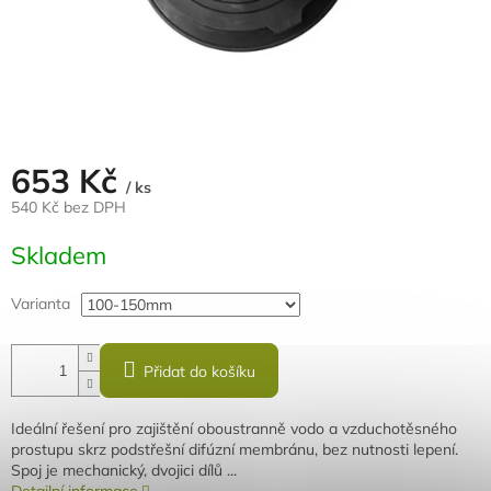
653 Kč
/ ks
540 Kč bez DPH
Měrná
Skladem
cena:
Varianta
Přidat do košíku
Ideální řešení pro zajištění oboustranně vodo a vzduchotěsného
prostupu skrz podstřešní difúzní membránu, bez nutnosti lepení.
Spoj je mechanický, dvojici dílů ...