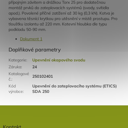
přípojným závitem a drážkou Torx 25 pro dodatečnou
montáž prvků do zateplovacích systémů (svody, svítidla
apod.). Povolené příčné zatížení až 30 kg (0,3 kN). Kotva je
vybavena těsnící krytkou pro utěsnění v místě prostupu. Pro
tloušťku izolantu až 220 mm. Kotevní hloubka dle typu
podkladu 50-90 mm.
Dokument 1
Doplňkové parametry
Kategorie
:
Upevnění okapového svodu
Záruka
:
24
Katalogové
250102401
č.
:
Kód
Upevnění do zateplovacího systému (ETICS)
výrobce
:
SDA 250
Z
á
p
a
Kontakt