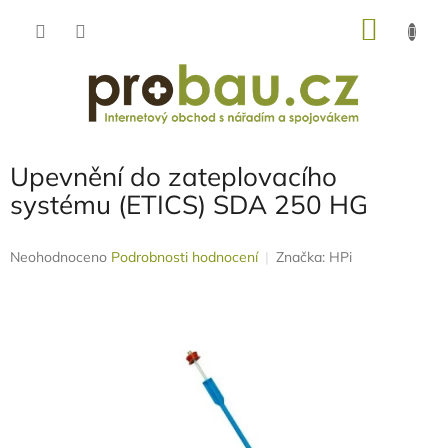
Přejít
NÁKU
na
obsah
KOŠÍK
Upevnění do zateplovacího
systému (ETICS) SDA 250 HG
Průměrné
Neohodnoceno
Podrobnosti hodnocení
Značka:
HPi
hodnocení
produktu
je
0,0
z
5
hvězdiček.