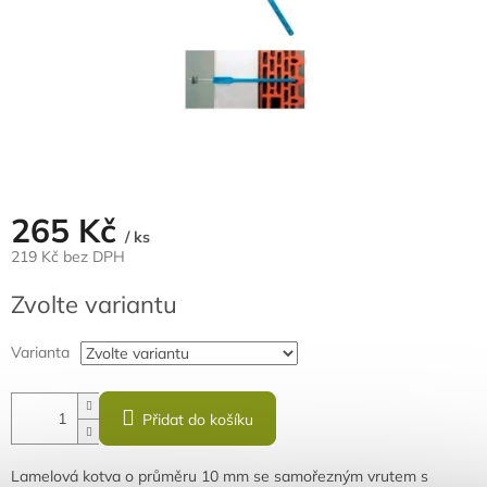
265 Kč
/ ks
219 Kč bez DPH
Měrná
Zvolte variantu
cena:
Varianta
Přidat do košíku
Lamelová kotva o průměru 10 mm se samořezným vrutem s