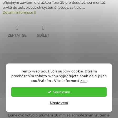
přípojným závitem a drážkou Torx 25 pro dodatečnou montáž
prvků do zateplovacích systémů (svody, svítidla ...
Detailní informace
ZEPTAT SE
SDÍLET
Rychlé doručení
Záruka kvality
Tento web používá soubory cookie. Dalším
procházením tohoto webu vyjadřujete souhlas s jejich
Individuální přístup
Nejlepší ceny
používáním.. Více informací
zde
.
Souhlasím
Popis
Diskuze
Nastavení
Detailní popis produktu
Lamelová kotva o průměru 10 mm se samořezným vrutem s