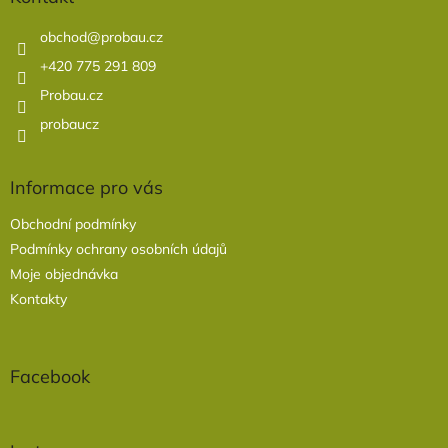
t
í
obchod
@
probau.cz
+420 775 291 809
Probau.cz
probaucz
Informace pro vás
Obchodní podmínky
Podmínky ochrany osobních údajů
Moje objednávka
Kontakty
Facebook