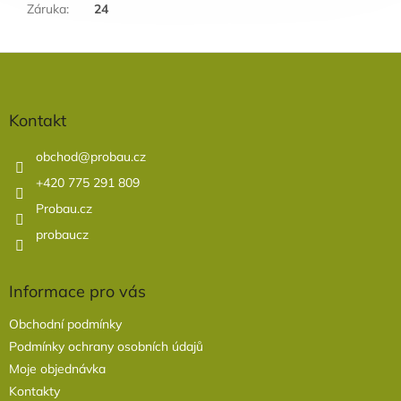
Záruka
:
24
Z
á
p
a
Kontakt
t
í
obchod
@
probau.cz
+420 775 291 809
Probau.cz
probaucz
Informace pro vás
Obchodní podmínky
Podmínky ochrany osobních údajů
Moje objednávka
Kontakty