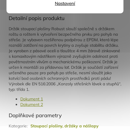
Nastavení
Popis
Diskuze
Detailní popis produktu
Držák stoupací plošiny Robust slouží společně s držákem
roštu a roštem k vytvoření bezpečného prvku pro pohyb na
střeše. Je vybaven rozšířenou podpěrou z EPDM, která lépe
roznáší zatížení na povrch krytiny a zvyšuje stabilitu držáku.
Je vyroben z pásové oceli o tloušťce 4 mm žárově zinkované
s komaxitovým nástřikem výrazně zvyšujícím odolnost proti
povětrnostním vlivům a mechanickému poškození. Držák je
určen k montáži za přídavnou lať. Držák je součástí zařízení
určeného pouze pro pohyb po střeše, nesmí sloužit jako
kotvící bod osobních ochranných prostředků proti pádu!
Výrobek dle EN 516:2006 „Konzoly střešních lávek a stupňů“,
typ: třída 1.
Dokument 1
Dokument 2
Doplňkové parametry
Kategorie
:
Stoupací plošiny, držáky a nášlapy