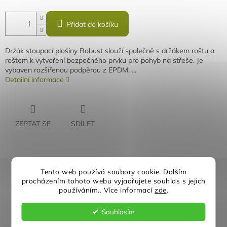
Přidat do košíku
Držák stoupací plošiny Robust slouží společně s držákem roštu a
roštem k vytvoření bezpečného prvku pro pohyb na střeše. Je
vybaven rozšířenou podpěrou z EPDM, ...
Detailní informace
ZEPTAT SE
SDÍLET
Rychlé doručení
Záruka kvality
Tento web používá soubory cookie. Dalším
procházením tohoto webu vyjadřujete souhlas s jejich
používáním.. Více informací
zde
.
Individuální přístup
Nejlepší ceny
Souhlasím