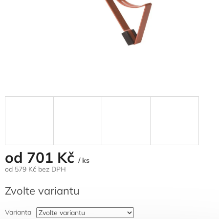
od
701 Kč
/ ks
od
579 Kč
bez DPH
Měrná
Zvolte variantu
cena:
Varianta