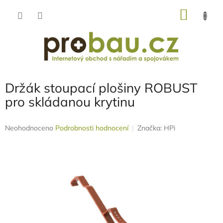
Přejít
NÁKU
na
obsah
KOŠÍK
Držák stoupací plošiny ROBUST
pro skládanou krytinu
Průměrné
Neohodnoceno
Podrobnosti hodnocení
Značka:
HPi
hodnocení
produktu
je
0,0
z
5
hvězdiček.