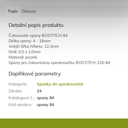
Popis
Diskuze
Detailní popis produktu
Čalounické spony BOSTITCH 84
Délka spony: 4 - 16mm
Vnější šířka hřbetu: 12,3mm
Drát: 0,5 x 1,0mm
Materiál: pozink
Spony pro čalounickou sponkovačku BOSTITCH 216-84
Doplňkové parametry
Kategorie
:
Sponky do sponkovaček
Záruka
:
24
Katalogové č.
:
spony 84
Kód výrobce
:
spony 84
Z
á