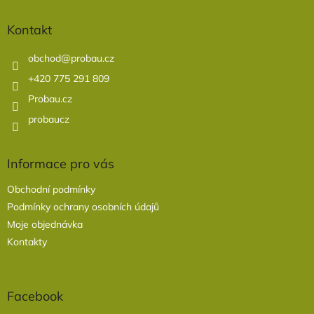
p
a
Kontakt
t
í
obchod
@
probau.cz
+420 775 291 809
Probau.cz
probaucz
Informace pro vás
Obchodní podmínky
Podmínky ochrany osobních údajů
Moje objednávka
Kontakty
Facebook