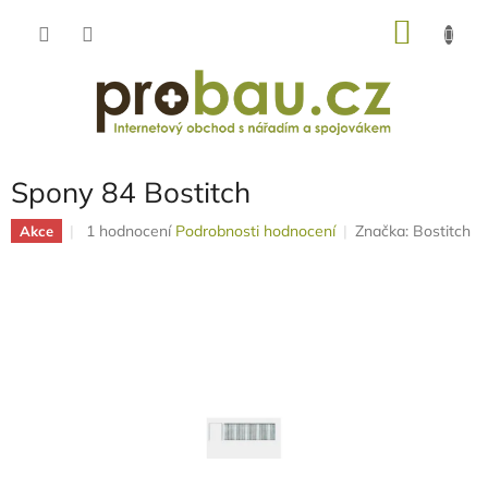
Přejít
NÁKU
na
obsah
KOŠÍK
Spony 84 Bostitch
Průměrné
1 hodnocení
Podrobnosti hodnocení
Značka:
Bostitch
Akce
hodnocení
produktu
je
5,0
z
5
hvězdiček.