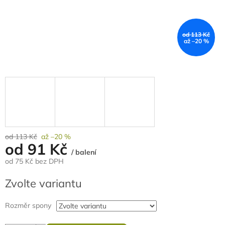
od 113 Kč
až –20 %
od 113 Kč
až –20 %
od
91 Kč
/ balení
od
75 Kč
bez DPH
Měrná
Zvolte variantu
cena:
Rozměr spony