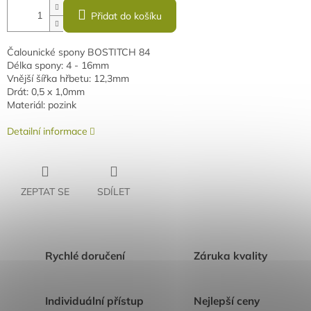
Přidat do košíku
Čalounické spony BOSTITCH 84
Délka spony: 4 - 16mm
Vnější šířka hřbetu: 12,3mm
Drát: 0,5 x 1,0mm
Materiál: pozink
Detailní informace
ZEPTAT SE
SDÍLET
Rychlé doručení
Záruka kvality
Individuální přístup
Nejlepší ceny