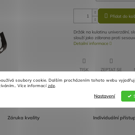
Přidat do koš
Držák na kulatinu univerzální, s
slouží jako zábrana proti sesouv
Detailní informace
TISK
ZEPTAT SE
oužívá soubory cookie. Dalším procházením tohoto webu vyjadřuj
žíváním.. Více informací
zde
.
Nastavení
Záruka kvality
Individuální přístu