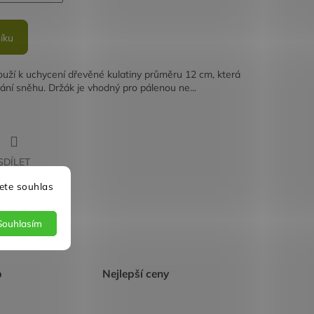
íku
louží k uchycení dřevěné kulatiny průměru 12 cm, která
ání sněhu. Držák je vhodný pro pálenou ne...
SDÍLET
ete souhlas
Souhlasím
p
Nejlepší ceny