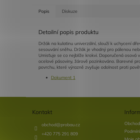
Popis
Diskuze
Detailní popis produktu
Držák na kulatinu univerzální, slouží k uchycení dř
sesouvání sněhu. Držák je vhodný pro pálenou neb
Umisťuje se co nejblíže krokvi. Doporučená osová v
ocelové pásoviny, žárově pozinkováno. Barevné p
povrchu, které výrazně zvyšuje odolnost proti po
Dokument 1
Z
á
Kontakt
Infor
p
a
Obchod
obchod
@
probau.cz
t
Podmínk
í
+420 775 291 809
Moje ob