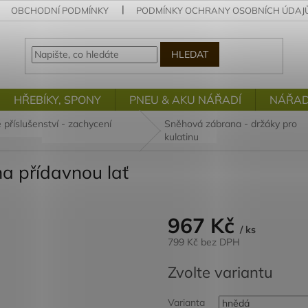
OBCHODNÍ PODMÍNKY
PODMÍNKY OCHRANY OSOBNÍCH ÚDAJ
HLEDAT
HŘEBÍKY, SPONY
PNEU & AKU NÁŘADÍ
NÁŘAD
 příslušenství - zachycení
Sněhová zábrana - držáky pro
kulatinu
na přídavnou lať
967 Kč
/ ks
799 Kč bez DPH
Měrná
Zvolte variantu
cena:
Varianta