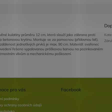
Dop
evěné kulatiny průměru 12 cm, která slouží jako zábrana proti
Kate
o betonovou krytinu. Montuje se za pomocnou (přídavnou lať).
Záru
zdálenost jednotlivých prvků je max. 90 cm. Materiál: svařenec
rovedení řešeno vypalovanou práškovou barvou na pozinkovaném
větrnostním vlivům a mechanickému poškození.
mace pro vás
Facebook
ní podmínky
y ochrany osobních údajů
jednávka