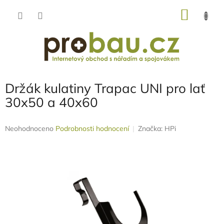
Přejít
NÁKU
na
obsah
KOŠÍK
Držák kulatiny Trapac UNI pro lať
30x50 a 40x60
Průměrné
Neohodnoceno
Podrobnosti hodnocení
Značka:
HPi
hodnocení
produktu
je
0,0
z
5
hvězdiček.