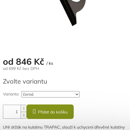
od
846 Kč
/ ks
od
699 Kč
bez DPH
Měrná
Zvolte variantu
cena:
Varianta
Přidat do košíku
UNI držák na kulatinu TRAPAC, slouží k uchycení dřevěné kulatiny