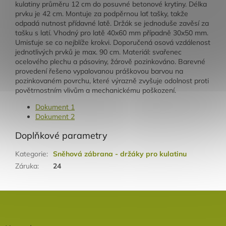
kulatiny průměru 12 cm do posuvné betonové krytiny. Délka
prvku je 42 cm. Montuje za podpěrnou lať tašky, takže
odpadá nutnost přídavné latě. Držák se jednoduše zavěsí za
tašku s latí. Vhodný pro latě 40x60 mm případně 30x50 mm.
Umisťuje se co nejblíže krokvi. Doporučená osová vzdálenost
jednotlivých prvků je max. 90 cm. Materiál: svařenec
ocelového plechu a pásoviny, žárově pozinkováno. Barevné
provedení řešeno vypalovanou práškovou barvou na
pozinkovaném povrchu, které výrazně zvyšuje odolnost proti
povětrnostním vlivům a mechanickému poškození.
Dokument 1
Dokument 2
Doplňkové parametry
Kategorie
:
Sněhová zábrana - držáky pro kulatinu
Záruka
:
24
Z
á
p