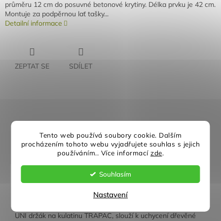
průměru 12 cm do posuvné betonové krytiny. Délka prvku je 42 cm.
Montuje za podpěrnou lať tašky...
Detailní informace
ZEPTAT SE
SDÍLET
Rychlé doručení
Záruka kvality
Tento web používá soubory cookie. Dalším
Individuální přístup
Nejlepší ceny
procházením tohoto webu vyjadřujete souhlas s jejich
používáním.. Více informací
zde
.
Popis
Diskuze
Souhlasím
Nastavení
Detailní popis produktu
UNI držák na kulatinu TRAPAC, slouží k uchycení dřevěné