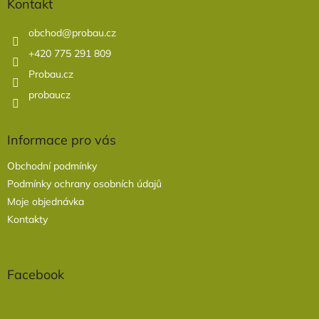
a
Kontakt
t
í
obchod
@
probau.cz
+420 775 291 809
Probau.cz
probaucz
Informace pro vás
Obchodní podmínky
Podmínky ochrany osobních údajů
Moje objednávka
Kontakty
Facebook