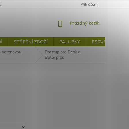
Ů
MOJE OBJEDNÁVKA
KONTAKTY
Přihlášení
NÁKUPNÍ
Prázdný košík
KOŠÍK
Í
STŘEŠNÍ ZBOŽÍ
PALUBKY
ESSVE
VRT
o betonovou
Prostup pro Besk a
Betonpres