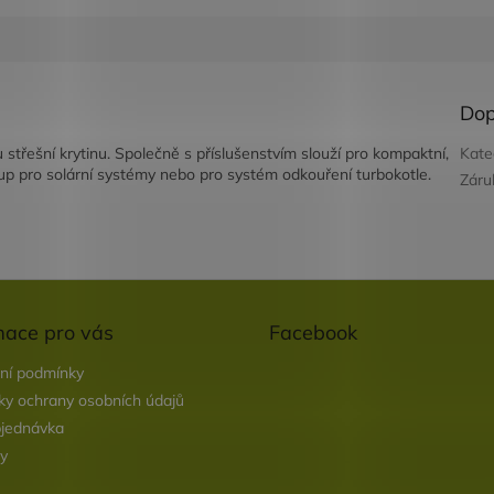
Dop
řešní krytinu. Společně s příslušenstvím slouží pro kompaktní,
Kate
tup pro solární systémy nebo pro systém odkouření turbokotle.
Záru
mace pro vás
Facebook
ní podmínky
y ochrany osobních údajů
jednávka
y