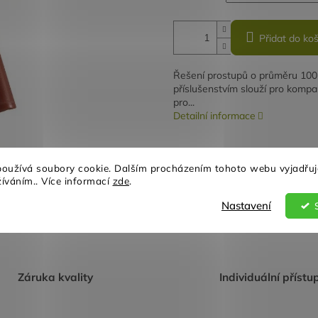
Přidat do koš
Řešení prostupů o průměru 100 
příslušenstvím slouží pro kompa
pro...
Detailní informace
oužívá soubory cookie. Dalším procházením tohoto webu vyjadřuj
TISK
ZEPTAT SE
žíváním.. Více informací
zde
.
Nastavení
Záruka kvality
Individuální přístu