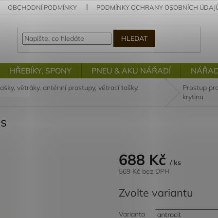
OBCHODNÍ PODMÍNKY
PODMÍNKY OCHRANY OSOBNÍCH ÚDAJ
HLEDAT
HŘEBÍKY, SPONY
PNEU & AKU NÁŘADÍ
NÁŘAD
šky, větráky, anténní prostupy, větrací tašky,
Prostup pr
krytinu
es
688 Kč
/ ks
569 Kč bez DPH
Měrná
Zvolte variantu
cena:
Varianta