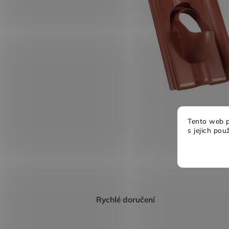
Tento web p
s jejich pou
Rychlé doručení