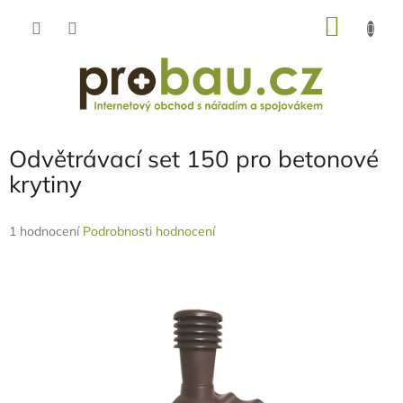
Přejít
NÁKU
na
obsah
KOŠÍK
Odvětrávací set 150 pro betonové
krytiny
Průměrné
1 hodnocení
Podrobnosti hodnocení
hodnocení
produktu
je
5,0
z
5
hvězdiček.