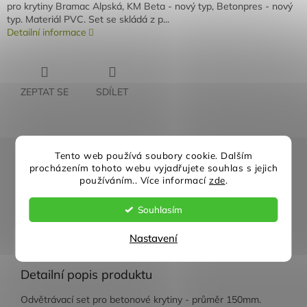
pro krytiny Bramac Alpská, KM Beta - nový typ, Betonpres - nový
typ. Materiál PVC. Set se skládá z p...
Detailní informace
ZEPTAT SE
SDÍLET
Rychlé doručení
Záruka kvality
Tento web používá soubory cookie. Dalším
procházením tohoto webu vyjadřujete souhlas s jejich
používáním.. Více informací
zde
.
Individuální přístup
Nejlepší ceny
Souhlasím
Nastavení
Popis
Diskuze
Detailní popis produktu
Odvětrávací set pro betonové krytiny - průměr 150mm.