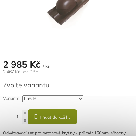
2 985 Kč
/ ks
2 467 Kč bez DPH
Měrná
Zvolte variantu
cena:
Varianta
Přidat do košíku
Odvětrávací set pro betonové krytiny - průměr 150mm. Vhodný