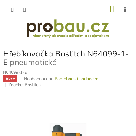
Přejít
NÁKU
na
obsah
KOŠÍK
Hřebíkovačka Bostitch N64099-1-
E
pneumatická
N64099-1-E
Průměrné
Neohodnoceno
Podrobnosti hodnocení
Akce
hodnocení
Značka:
Bostitch
produktu
je
0,0
z
5
hvězdiček.