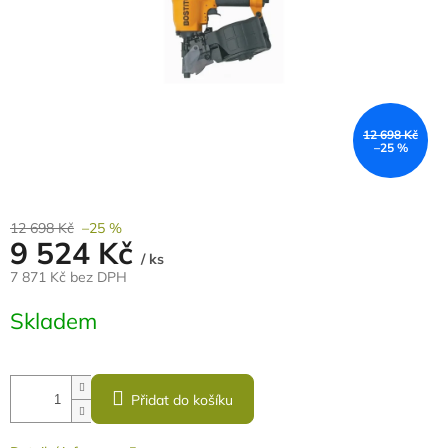
12 698 Kč
–25 %
12 698 Kč
–25 %
9 524 Kč
/ ks
7 871 Kč bez DPH
Měrná
Skladem
cena:
Přidat do košíku