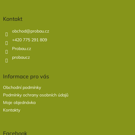
á
p
a
Kontakt
t
í
obchod
@
probau.cz
+420 775 291 809
Probau.cz
probaucz
Informace pro vás
Obchodní podmínky
Podmínky ochrany osobních údajů
Moje objednávka
Kontakty
Facebook