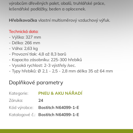
výrobcům dřevěných palet, obalů, truhlářské práce,
lešenářské podlážky, beden a oplocenek.
Hřebíkovačka
vlastní multisměrový vzduchový výfuk.
Technická data:
- Výška: 327 mm
- Délka: 266 mm
- Váha: 2,63 kg
- Provozní tlak: 4,8 až 8,3 barů
- Kapacita zásobníku: 225-300 hřebíků
- Vysoká rychlost: 2-3 výstřely /sec.
- Typy hřebíků: Ø 2,1 - 2,5 - 2,8 mm délka 35 až 64 mm
Doplňkové parametry
Kategorie
:
PNEU & AKU NÁŘADÍ
Záruka
:
24
Kód výrobce
:
Bostitch N64099-1-E
Katalogové č.
:
Bostitch N64099-1-E
Z