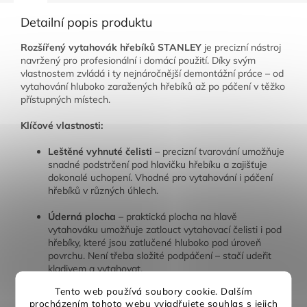
Detailní popis produktu
Rozšířený vytahovák hřebíků STANLEY
je precizní nástroj
navržený pro profesionální i domácí použití. Díky svým
vlastnostem zvládá i ty nejnáročnější demontážní práce – od
vytahování hluboko zaražených hřebíků až po páčení v těžko
přístupných místech.
Klíčové vlastnosti:
Leštěné vyhnuté čelisti
– precizní tvarování umožňuje
snadné podstrčení pod hlavičku hřebíku a zajišťuje
dokonalé uchopení. Vhodné pro vytahování i páčení
hřebíků v různých úhlech.
Úderná plocha
– praktická plocha na hlavě
vytahováku umožňuje zatlouct vytahovací čelisti i pod
hřebíky, které jsou zatlučené hluboko pod úroveň
povrchu. Není třeba složité podpáčení – stačí udeřit
kladivem a vytahovat.
Tento web používá soubory cookie. Dalším
Neklouzavý povrch rukojeti
– speciální úprava
procházením tohoto webu vyjadřujete souhlas s jejich