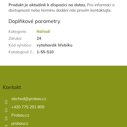
Produkt je aktuálně k dispozici na dotaz.
Pro informaci o
dostupnosti nebo termínu dodání nás prosím kontaktujte.
Doplňkové parametry
Kategorie
:
Nářadí
Záruka
:
24
Kód výrobce
:
vytahovák hřebíku
Katalogové č.
:
1-55-510
Z
á
p
a
Kontakt
t
í
obchod
@
probau.cz
+420 775 291 809
Probau.cz
probaucz