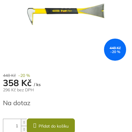
448 Kč
–20 %
448 Kč
–20 %
358 Kč
/ ks
296 Kč bez DPH
Měrná
Na dotaz
cena:
Přidat do košíku