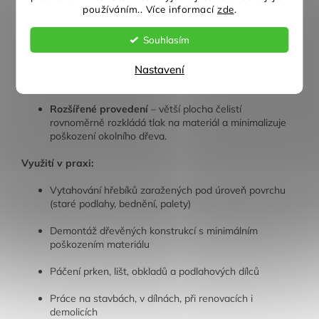
zajišťuje pevnější a jistější úchop i při maximálním
používáním.. Více informací
zde
.
páčení. Snižuje riziko vyklouznutí nástroje z ruky.
Souhlasím
Pružná ocel
– vytahovák je vyroben z vysoce kvalitní
pružné oceli, díky čemuž je nevídaně pevný a odolný.
Nástroj se při zatížení neohne ani nezlomí – naopak
Nastavení
pružně pracuje a vrací se do původního tvaru.
Rozšířené provedení
– větší plocha čelistí
rovnoměrně rozkládá tlak na materiál a minimalizuje
poškození okolního dřeva.
Využití v praxi:
Vytahování hřebíků zaražených pod úroveň povrchu
(staré podlahy, bednění, palety)
Demontáž dřevěných konstrukcí s minimálním
poškozením materiálu
Páčení prken, lišt, obkladů a podlahových dílců
Práce na stavbách, v dílnách, při renovacích i
demolicích