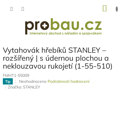
Přejít
NÁKU
na
obsah
KOŠÍK
Vytahovák hřebíků STANLEY –
rozšířený | s údernou plochou a
neklouzavou rukojetí (1-55-510)
FMHT1-55009
Průměrné
Neohodnoceno
Podrobnosti hodnocení
Tip
hodnocení
Značka:
STANLEY
produktu
je
0,0
z
5
hvězdiček.