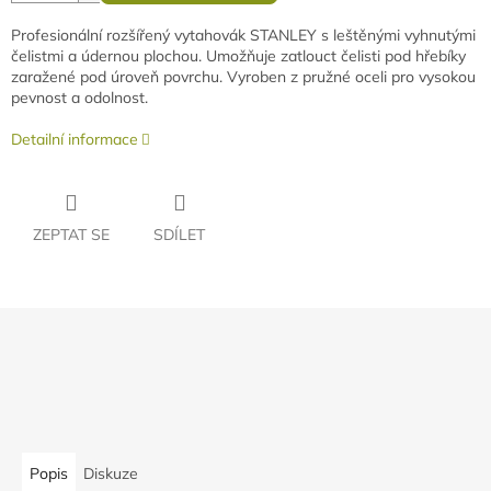
Profesionální rozšířený vytahovák STANLEY s leštěnými vyhnutými
čelistmi a údernou plochou. Umožňuje zatlouct čelisti pod hřebíky
zaražené pod úroveň povrchu. Vyroben z pružné oceli pro vysokou
pevnost a odolnost.
Detailní informace
ZEPTAT SE
SDÍLET
Rychlé doručení
Záruka kvality
Individuální přístup
Nejlepší ceny
Popis
Diskuze