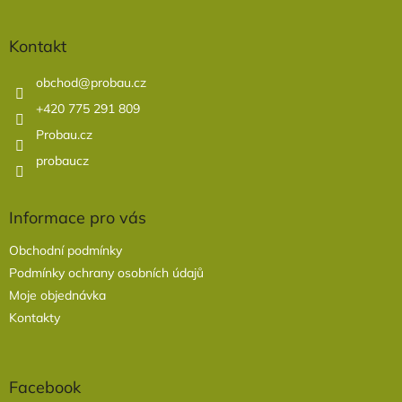
á
p
a
Kontakt
t
í
obchod
@
probau.cz
+420 775 291 809
Probau.cz
probaucz
Informace pro vás
Obchodní podmínky
Podmínky ochrany osobních údajů
Moje objednávka
Kontakty
Facebook