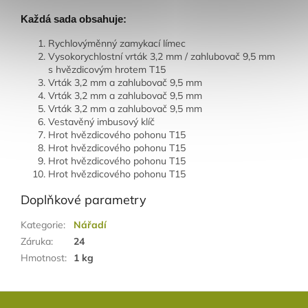
Každá sada
obsahuje:
Rychlovýměnný zamykací límec
Vysokorychlostní vrták 3,2 mm / zahlubovač 9,5 mm
s hvězdicovým hrotem T15
Vrták 3,2 mm a zahlubovač 9,5 mm
Vrták 3,2 mm a zahlubovač 9,5 mm
Vrták 3,2 mm a zahlubovač 9,5 mm
Vestavěný imbusový klíč
Hrot hvězdicového pohonu T15
Hrot hvězdicového pohonu T15
Hrot hvězdicového pohonu T15
Hrot hvězdicového pohonu T15
Doplňkové parametry
Kategorie
:
Nářadí
Záruka
:
24
Hmotnost
:
1 kg
Z