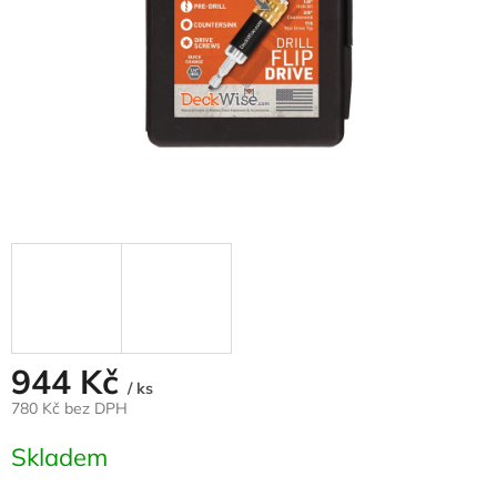
944 Kč
/ ks
780 Kč bez DPH
Měrná
Skladem
cena: