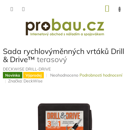
Přejít
NÁKU
na
obsah
KOŠÍK
Sada rychlovýměnných vrtáků Drill
& Drive™
terasový
DECKWISE DRILL-DRIVE
Průměrné
Neohodnoceno
Podrobnosti hodnocení
Novinka
Výprodej
hodnocení
Značka:
DeckWise
produktu
je
0,0
z
5
hvězdiček.