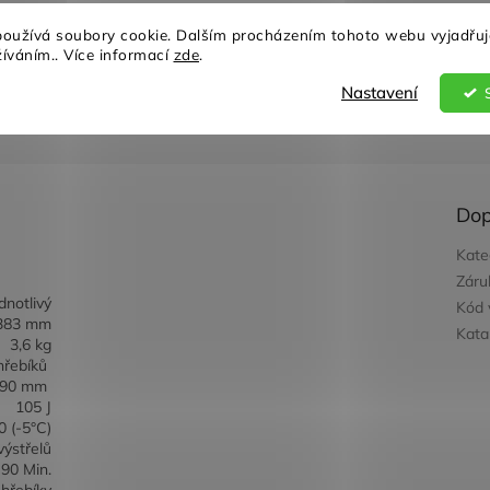
oužívá soubory cookie. Dalším procházením tohoto webu vyjadřuj
Záruka kvality
Individuální přístu
žíváním.. Více informací
zde
.
Nastavení
Dop
Kate
Záru
dnotlivý
Kód 
 383 mm
Kata
3,6 kg
hřebíků
 90 mm
105 J
0 (-5°C)
ýstřelů
90 Min.