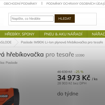
OBCHODNÍ PODMÍNKY
PODMÍNKY OCHRANY OSOBNÍCH ÚDAJ
HLEDAT
HŘEBÍKY, SPONY
PNEU & AKU NÁŘADÍ
NÁŘAD
PASLODE
Paslode IM90Xi Li-Ion plynová hřebíkovačka
pro tesaře
ová hřebíkovačka
pro tesaře
10390
čka:
Paslode
46 630 Kč
–25 %
34 973 Kč
/ ks
28 903 Kč bez DPH
Měrná
do týdne
cena: