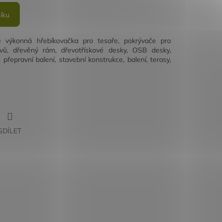
íku
e výkonná hřebíkovačka pro tesaře, pokrývače pro
ovů, dřevěný rám, dřevotřískové desky, OSB desky,
 přepravní balení, stavební konstrukce, balení, terasy,
SDÍLET