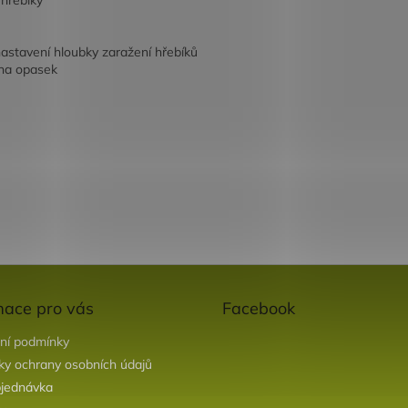
 hřebíky
astavení hloubky zaražení hřebíků
 na opasek
mace pro vás
Facebook
ní podmínky
y ochrany osobních údajů
jednávka