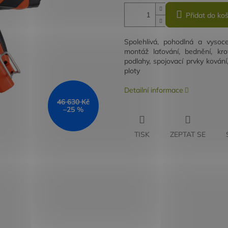
Přidat do koš
Spolehlivá, pohodlná a vysoc
montáž laťování, bednění, kr
podlahy, spojovací prvky kování,
ploty
Detailní informace
46 630 Kč
–25 %
TISK
ZEPTAT SE