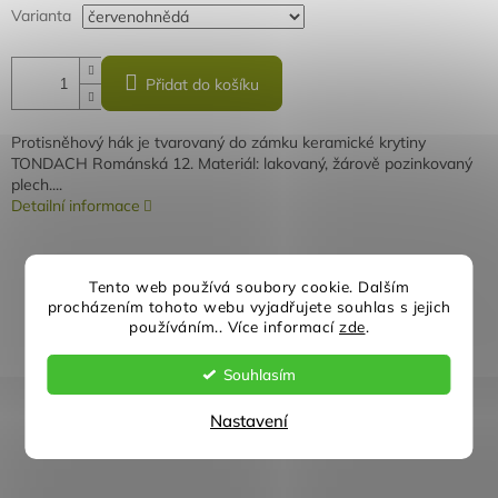
Varianta
Přidat do košíku
Protisněhový hák je tvarovaný do zámku keramické krytiny
TONDACH Románská 12. Materiál: lakovaný, žárově pozinkovaný
plech....
Detailní informace
Tento web používá soubory cookie. Dalším
ZEPTAT SE
SDÍLET
procházením tohoto webu vyjadřujete souhlas s jejich
používáním.. Více informací
zde
.
Souhlasím
Rychlé doručení
Záruka kvality
Nastavení
Individuální přístup
Nejlepší ceny