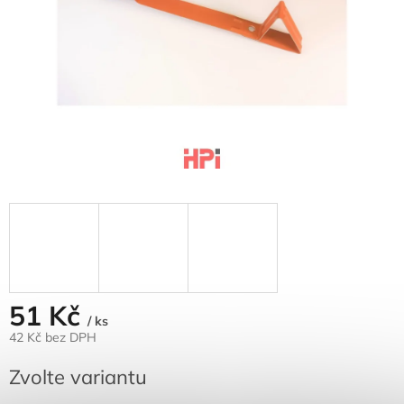
51 Kč
/ ks
42 Kč bez DPH
Měrná
Zvolte variantu
cena: