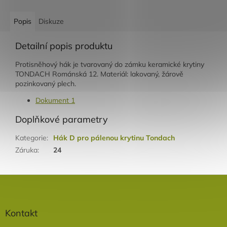
Popis
Diskuze
Detailní popis produktu
Protisněhový hák je tvarovaný do zámku keramické krytiny
TONDACH Románská 12. Materiál: lakovaný, žárově
pozinkovaný plech.
Dokument 1
Doplňkové parametry
Kategorie
:
Hák D pro pálenou krytinu Tondach
Záruka
:
24
Z
á
p
a
Kontakt
t