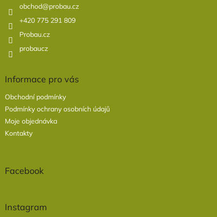
í
obchod
@
probau.cz
+420 775 291 809
Probau.cz
probaucz
Informace pro vás
Obchodní podmínky
Podmínky ochrany osobních údajů
Moje objednávka
Kontakty
Facebook
Instagram