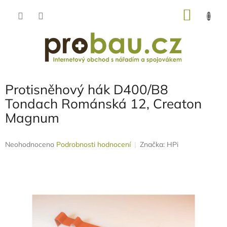
Přejít
NÁKU
na
obsah
KOŠÍK
Protisněhový hák D400/B8
Tondach Románská 12, Creaton
Magnum
Průměrné
Neohodnoceno
Podrobnosti hodnocení
Značka:
HPi
hodnocení
produktu
je
0,0
z
5
hvězdiček.