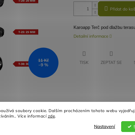
Přidat do koš
Karoapp Terč pod dlažbu tera
Detailní informace
11 Kč
TISK
ZEPTAT SE
–9 %
oužívá soubory cookie. Dalším procházením tohoto webu vyjadřuj
Záruka kvality
Individuální přístu
žíváním.. Více informací
zde
.
Nastavení