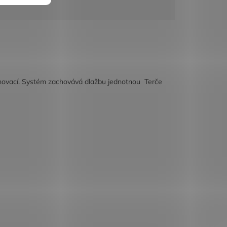
renovací. Systém zachovává dlažbu jednotnou Terče