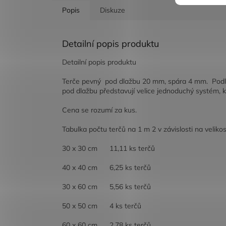
Popis
Diskuze
Detailní popis produktu
Detailní popis produktu
Terče pevný pod dlažbu 20 mm, spára 4 mm. Podlož
pod dlažbu představují velice jednoduchý systém, kt
Cena se rozumí za kus.
Tabulka počtu terčů na 1 m 2 v závislosti na velikos
30 x 30 cm 11,11 ks terčů
40 x 40 cm 6,25 ks terčů
30 x 60 cm 5,56 ks terčů
50 x 50 cm 4 ks terčů
60 x 60 cm 2,78 ks terčů