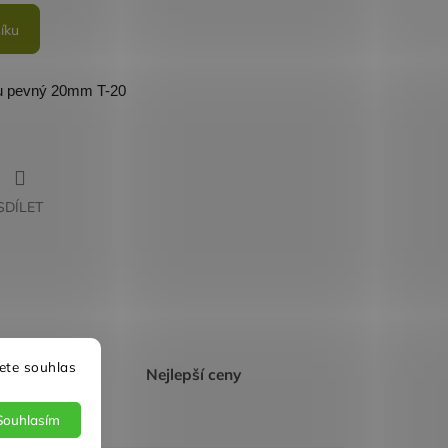
íku
su pevný 20mm T-20
SDÍLET
ete souhlas
p
Nejlepší ceny
Souhlasím