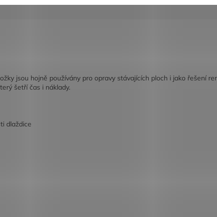
ky jsou hojně používány pro opravy stávajících ploch i jako řešení 
erý šetří čas i náklady.
ti dlaždice