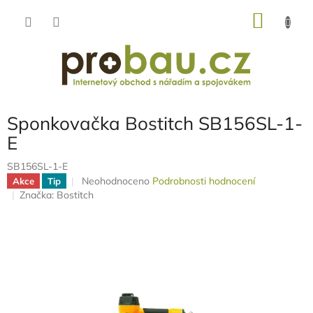
Přejít
NÁKU
na
obsah
KOŠÍK
Sponkovačka Bostitch SB156SL-1-
E
SB156SL-1-E
Průměrné
Neohodnoceno
Podrobnosti hodnocení
Akce
Tip
hodnocení
Značka:
Bostitch
produktu
je
0,0
z
5
hvězdiček.