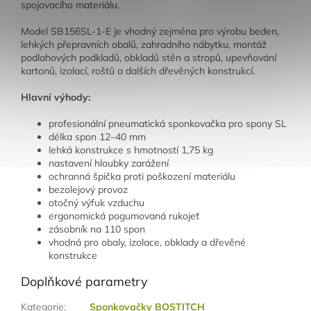
spojovacího materiálu.
Model SB156SL-1-E je vhodný zejména pro výrobu beden,
lehkých přepravních obalů, zahradního nábytku, montáž
podlahových podkladů, obkladů stěn a stropů, upevňování
kartonů, izolací, roštů a dalších dřevěných konstrukcí.
Hlavní výhody:
profesionální pneumatická sponkovačka pro spony SL
délka spon 12–40 mm
lehká konstrukce s hmotností 1,75 kg
nastavení hloubky zarážení
ochranná špička proti poškození materiálu
bezolejový provoz
otočný výfuk vzduchu
ergonomická pogumovaná rukojeť
zásobník na 110 spon
vhodná pro obaly, izolace, obklady a dřevěné
konstrukce
Doplňkové parametry
Kategorie
:
Sponkovačky BOSTITCH