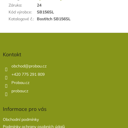
Záruka
:
24
Kód výrobce
:
SB156SL
Katalogové č.
:
Bostitch SB156SL
Z
á
p
a
Kontakt
t
í
obchod
@
probau.cz
+420 775 291 809
Probau.cz
probaucz
Informace pro vás
Obchodní podmínky
Podmínky ochrany osobních údajů