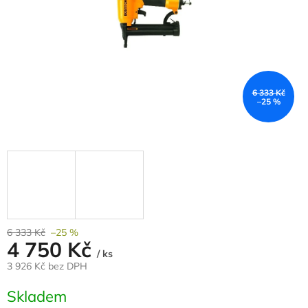
6 333 Kč
–25 %
6 333 Kč
–25 %
4 750 Kč
/ ks
3 926 Kč bez DPH
Měrná
Skladem
cena: