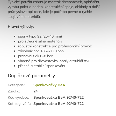
Typické použití zahrnuje montáž dřevostaveb, opláštění,
výrobu palet a beden, konstrukční spoje, obklady a další
průmyslové aplikace, kde je potřeba pevné a rychlé
spojování materiálů.
Hlavní výhody:
spony typu 92 (25–40 mm)
pro středně silné materiály
robustní konstrukce pro profesionální provoz
zásobník cca 185–211 spon
pracovní tlak 6–8 bar
vhodná pro dřevostavby, obaly a truhlářství
přesné a stabilní sponkování
Doplňkové parametry
Kategorie
:
Sponkovačky BeA
Záruka
:
24
Kód výrobce
:
Sponkovačka BeA 92/40-722
Katalogové č.
:
Sponkovačka BeA 92/40-722