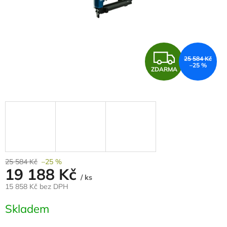
Z
25 584 Kč
–25 %
ZDARMA
D
A
R
M
A
25 584 Kč
–25 %
19 188 Kč
/ ks
15 858 Kč bez DPH
Měrná
Skladem
cena: