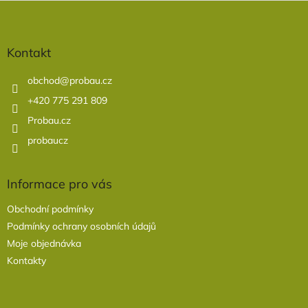
Z
á
p
a
Kontakt
t
í
obchod
@
probau.cz
+420 775 291 809
Probau.cz
probaucz
Informace pro vás
Obchodní podmínky
Podmínky ochrany osobních údajů
Moje objednávka
Kontakty