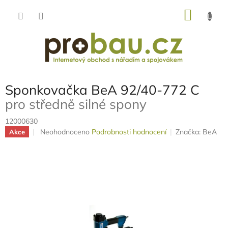
Přejít
NÁKU
na
obsah
KOŠÍK
Sponkovačka BeA 92/40-772 C
pro středně silné spony
12000630
Průměrné
Neohodnoceno
Podrobnosti hodnocení
Značka:
BeA
Akce
hodnocení
produktu
je
0,0
z
5
hvězdiček.