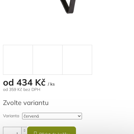
od
434 Kč
/ ks
od
359 Kč
bez DPH
Měrná
Zvolte variantu
cena:
Varianta