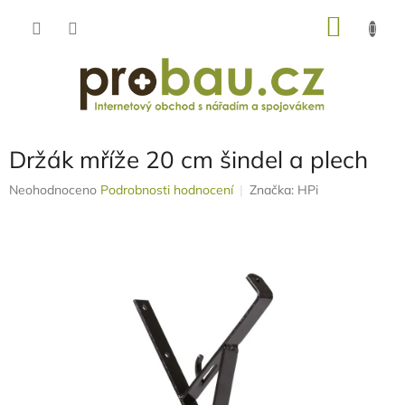
Přejít
NÁKU
na
obsah
KOŠÍK
Držák mříže 20 cm šindel a plech
Průměrné
Neohodnoceno
Podrobnosti hodnocení
Značka:
HPi
hodnocení
produktu
je
0,0
z
5
hvězdiček.