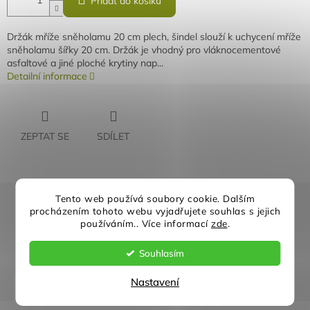
Přidat do košíku
Držák mříže sněholamu 20 cm plech, šindel slouží k uchycení mříže
sněholamu šířky 20 cm. Držák je vhodný pro vláknocementové
asfaltové a jiné ploché krytiny nap...
Detailní informace
ZEPTAT SE
SDÍLET
Tento web používá soubory cookie. Dalším
Rychlé doručení
Záruka kvality
procházením tohoto webu vyjadřujete souhlas s jejich
používáním.. Více informací
zde
.
Individuální přístup
Nejlepší ceny
Souhlasím
Nastavení
Popis
Diskuze