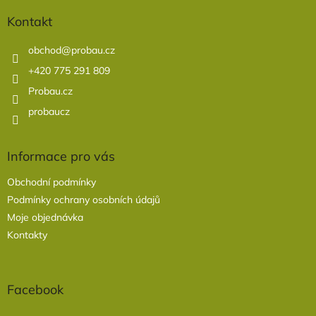
p
a
Kontakt
t
í
obchod
@
probau.cz
+420 775 291 809
Probau.cz
probaucz
Informace pro vás
Obchodní podmínky
Podmínky ochrany osobních údajů
Moje objednávka
Kontakty
Facebook