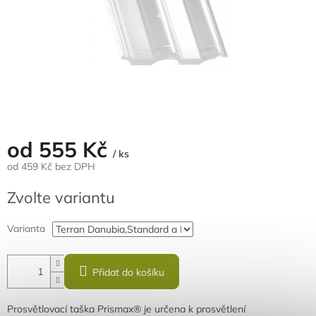
od
555 Kč
/ ks
od
459 Kč
bez DPH
Měrná
Zvolte variantu
cena:
Varianta
Přidat do košíku
Prosvětlovací taška Prismax® je určena k prosvětlení