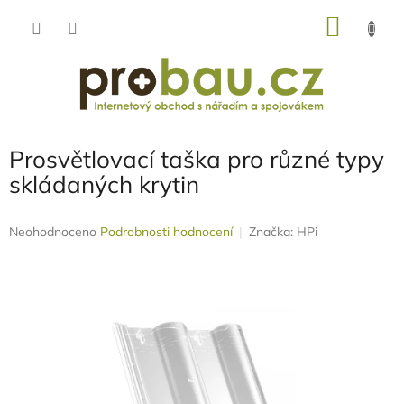
Přejít
NÁKU
na
obsah
KOŠÍK
Prosvětlovací taška pro různé typy
skládaných krytin
Průměrné
Neohodnoceno
Podrobnosti hodnocení
Značka:
HPi
hodnocení
produktu
je
0,0
z
5
hvězdiček.