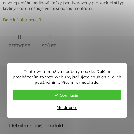
nezatepleného podkroví. Tašky jsou tvarovány pro konkrétní typ
krytiny, což umožňuje velmi snadnou montáž a...
Detailní informace
ZEPTAT SE
SDÍLET
Tento web používá soubory cookie. Dalším
Rychlé doručení
Záruka kvality
procházením tohoto webu vyjadřujete souhlas s jejich
používáním.. Více informací
zde
.
Individuální přístup
Nejlepší ceny
Souhlasím
Nastavení
Popis
Diskuze
Detailní popis produktu