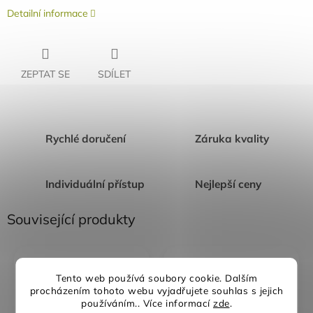
Detailní informace
ZEPTAT SE
SDÍLET
Rychlé doručení
Záruka kvality
Individuální přístup
Nejlepší ceny
Související produkty
Akce
Akce
Tento web používá soubory cookie. Dalším
procházením tohoto webu vyjadřujete souhlas s jejich
používáním.. Více informací
zde
.