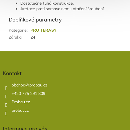
Dostatečně tuhá konstrukce.
Aretace proti samovolnému otáčení šroubení.
Doplňkové parametry
Kategorie
:
PRO TERASY
Záruka
:
24
Z
á
p
a
Kontakt
t
í
obchod
@
probau.cz
+420 775 291 809
Probau.cz
probaucz
Informace pro vás