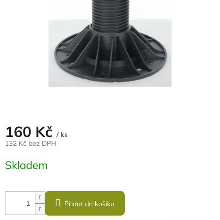
160 Kč
/ ks
132 Kč bez DPH
Měrná
Skladem
cena:
Přidat do košíku