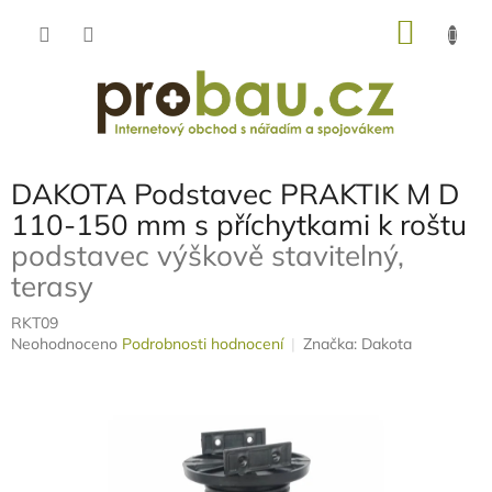
Přejít
NÁKU
na
obsah
KOŠÍK
DAKOTA Podstavec PRAKTIK M D
110-150 mm s příchytkami k roštu
podstavec výškově stavitelný,
terasy
RKT09
Průměrné
Neohodnoceno
Podrobnosti hodnocení
Značka:
Dakota
hodnocení
produktu
je
0,0
z
5
hvězdiček.