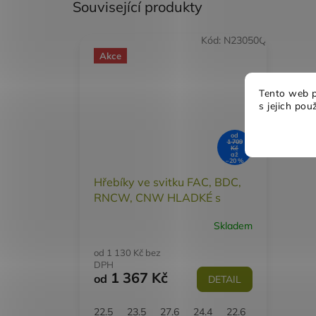
Související produkty
Kód:
N23050Q
Akce
Tento web p
s jejich pou
od
1 709
Kč
až
–20 %
Hřebíky ve svitku FAC, BDC,
RNCW, CNW HLADKÉ s
roztečí 6mm
Skladem
od 1 130 Kč bez
DPH
1 367 Kč
od
DETAIL
22.5
23.5
27.6
24.4
22.6
24.3
25.9