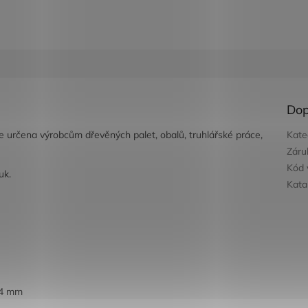
Dop
e určena výrobcům dřevěných palet, obalů, truhlářské práce,
Kate
Záru
Kód 
uk.
Kata
 64 mm