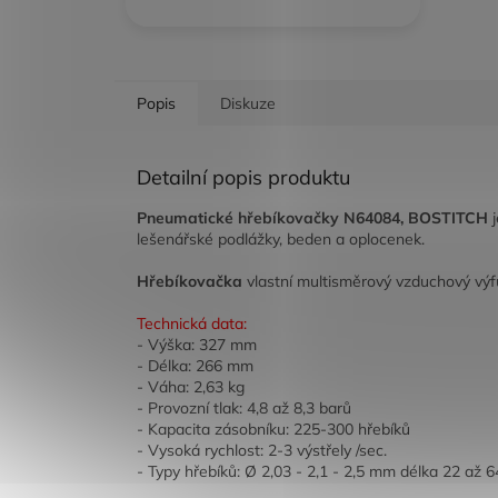
Popis
Diskuze
Detailní popis produktu
Pneumatické hřebíkovačky N64084, BOSTITCH
j
lešenářské podlážky, beden a oplocenek.
Hřebíkovačka
vlastní multisměrový vzduchový výf
Technická data:
- Výška: 327 mm
- Délka: 266 mm
- Váha: 2,63 kg
- Provozní tlak: 4,8 až 8,3 barů
- Kapacita zásobníku: 225-300 hřebíků
- Vysoká rychlost: 2-3 výstřely /sec.
- Typy hřebíků: Ø 2,03 - 2,1 - 2,5 mm délka 22 až