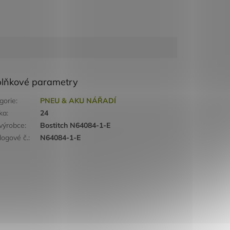
lňkové parametry
gorie
:
PNEU & AKU NÁŘADÍ
ka
:
24
výrobce
:
Bostitch N64084-1-E
logové č.
:
N64084-1-E