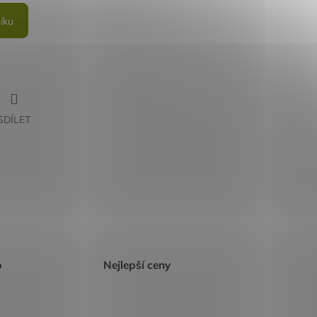
íku
SDÍLET
p
Nejlepší ceny