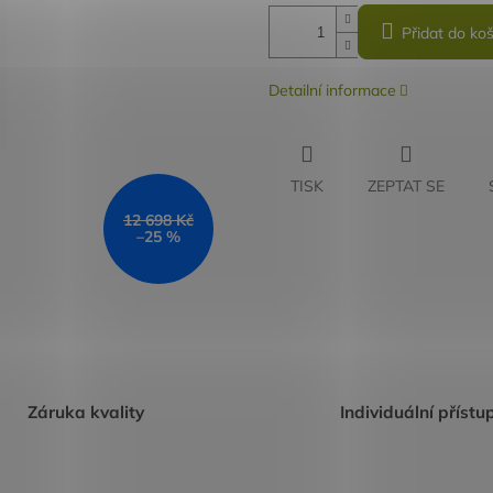
Přidat do koš
Detailní informace
TISK
ZEPTAT SE
12 698 Kč
–25 %
Záruka kvality
Individuální přístu