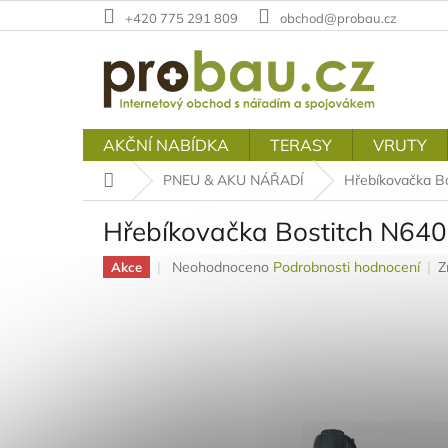
Přejít
+420 775 291 809
obchod@probau.cz
na
obsah
AKČNÍ NABÍDKA
TERASY
VRUTY
Domů
PNEU & AKU NÁŘADÍ
Hřebíkovačka B
Hřebíkovačka Bostitch N64
Průměrné
Neohodnoceno
Podrobnosti hodnocení
Z
Akce
hodnocení
produktu
je
0,0
z
5
hvězdiček.