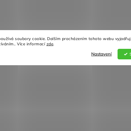
oužívá soubory cookie. Dalším procházením tohoto webu vyjadřuj
žíváním.. Více informací
zde
.
Nastavení
26.8
24.9
26.4
25.7