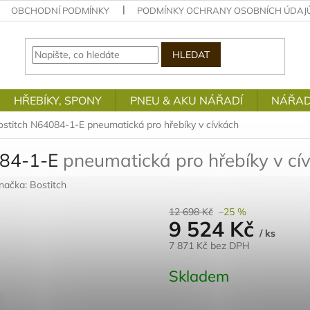
OBCHODNÍ PODMÍNKY
PODMÍNKY OCHRANY OSOBNÍCH ÚDAJ
HLEDAT
HŘEBÍKY, SPONY
PNEU & AKU NÁŘADÍ
NÁŘAD
ostitch N64084-1-E
pneumatická pro hřebíky v cívkách
084-1-E
pneumatická pro hřebíky v cí
načka:
Bostitch
12 698 Kč
–25 %
9 524 Kč
/ ks
7 871 Kč bez DPH
Měrná
Skladem
cena: