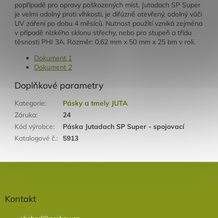
popřípadě pro opravy poškozených míst. Jutadach SP Super
je velmi odolný proti vlhkosti, je difúzně otevřený, odolný vůči
UV záření po dobu 4 měsíců. Nutnost použití vzniká zejména
v případě nízkého sklonu střechy, nebo pro stupeň a třídu
těsnosti PHI 3A. Rozměr: 0,62 mm x 50 mm x 25 bm v roli.
Dokument 1
Dokument 2
Doplňkové parametry
Kategorie
:
Pásky a tmely JUTA
Záruka
:
24
Kód výrobce
:
Páska Jutadach SP Super - spojovací
Katalogové č.
:
5913
Z
á
p
a
Kontakt
t