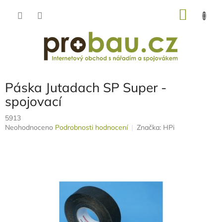
Přejít
NÁKU
na
obsah
KOŠÍK
Páska Jutadach SP Super -
spojovací
5913
Průměrné
Neohodnoceno
Podrobnosti hodnocení
Značka:
HPi
hodnocení
produktu
je
0,0
z
5
hvězdiček.