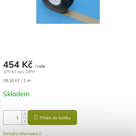
454 Kč
/ role
375 Kč bez DPH
Měrná
18,16 Kč / 1 m
cena:
Skladem
Přidat do košíku
Detailní informace