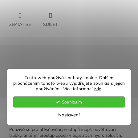
ZEPTAT SE
SDÍLET
Rychlé doručení
Záruka kvality
Individuální přístup
Nejlepší ceny
Tento web používá soubory cookie. Dalším
procházením tohoto webu vyjadřujete souhlas s jejich
používáním.. Více informací
zde
.
Popis
Diskuze
Souhlasím
Detailní popis produktu
Nastavení
Páska Jutadach SP Super je jednostranně lepicí páska, s
velmi dobrou adhezí k membráně, dřevu, cihlám i betonu.
Používá se pro utěsňování prostupů (např. odvětrávací
trubky, anténní prostup apod.) v pojistných hydroizolacích,