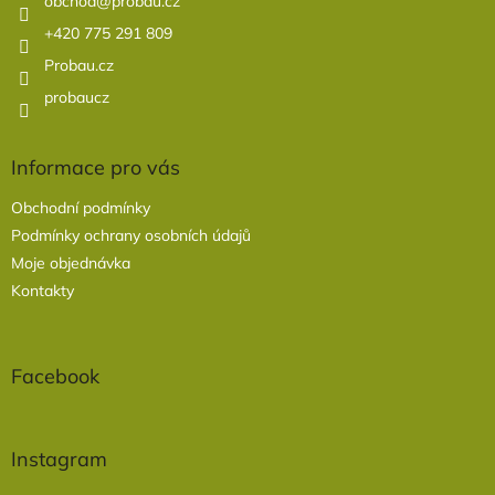
í
obchod
@
probau.cz
+420 775 291 809
Probau.cz
probaucz
Informace pro vás
Obchodní podmínky
Podmínky ochrany osobních údajů
Moje objednávka
Kontakty
Facebook
Instagram