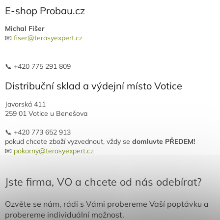
E-shop Probau.cz
Michal Fišer
📧
fiser@terasyexpert.cz
📞 +420 775 291 809
Distribuční sklad a výdejní místo Votice
Javorská 411
259 01 Votice u Benešova
📞 +420 773 652 913
pokud chcete zboží vyzvednout, vždy se
domluvte PŘEDEM!
📧
pokorny@terasyexpert.cz
Jste firma, VO a chcete od nás odebírat?
Ozvěte se nám, rádi s Vámi probereme Vaší poptávku a
probereme individuální možnost.