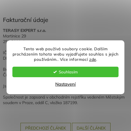
Fakturační údaje
TERASY EXPERT s.r.o.
Martinice 29
259 01 Votice
Tento web používá soubory cookie. Dalším
IČO: 24191299
procházením tohoto webu vyjadřujete souhlas s jejich
DIČ: CZ24191299
používáním.. Více informací
zde
.
Bankovní spojení:
Fio banka
Souhlasím
Číslo účtu:
2700371418 / 2010
Nastavení
Jsme plátci DPH.
Společnost je zapsaná v obchodním rejstříku vedeném Městským
soudem v Praze, oddíl C, vložka 187199.
PŘEDCHOZÍ ČLÁNEK
DALŠÍ ČLÁNEK