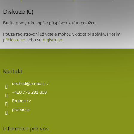
Diskuze (0)
Buďte první, kdo napíše příspěvek k této položce.
Pouze registrovaní uživatelé mohou vkládat příspěvky. Prosím
přihlaste se
nebo se
registrujte
.
Z
á
p
a
Kontakt
t
í
obchod
@
probau.cz
+420 775 291 809
Probau.cz
probaucz
Informace pro vás