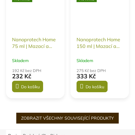
Nanoprotech Home
Nanoprotech Home
75 ml | Mazací a
150 ml | Mazací a
antikorozní roztok
antikorozní roztok
pro domácnost a
pro domácnost a
Skladem
Skladem
zahradu | ochrana
zahradu | ochrana
192 Kč bez DPH
275 Kč bez DPH
na 1 rok
na 1 rok
232 Kč
333 Kč
Do košíku
Do košíku
ZOBRAZIT VŠECHNY SOUVISEJÍCÍ PRODUKTY