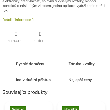
elektroniky před vlhkostí, solnými a kyselými roztoky, oxidací
kontaktů a následným zkratem, jediná aplikace vydrží chránit až 1
rok.
Detailní informace
ZEPTAT SE
SDÍLET
Rychlé doručení
Záruka kvality
Individuální přístup
Nejlepší ceny
Související produkty
Novinka
Novinka