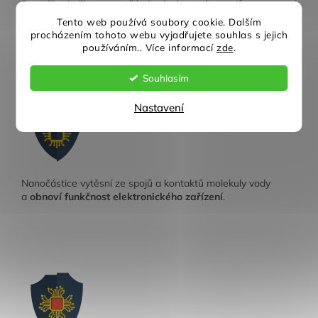
Po aplikaci přilnou nanočástice ke kovovým spojům a zamezí
přístup molekulám vody – a tím
zabrání zkratu a zničení
Tento web používá soubory cookie. Dalším
drahé řídící elektroniky
. Tenký film nanočástic zároveň
procházením tohoto webu vyjadřujete souhlas s jejich
zamezí oxidaci.
používáním.. Více informací
zde
.
Souhlasím
Nastavení
Zachrání navlhlou elektroniku
Nanočástice vytěsní ze spojů a kontaktů molekuly vody
a
obnoví funkčnost elektronického zařízení
.