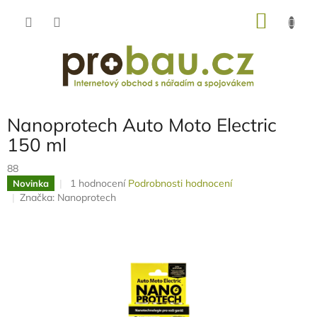
Přejít
NÁKU
na
obsah
KOŠÍK
Nanoprotech Auto Moto Electric
150 ml
88
Průměrné
1 hodnocení
Podrobnosti hodnocení
Novinka
hodnocení
Značka:
Nanoprotech
produktu
je
5,0
z
5
hvězdiček.