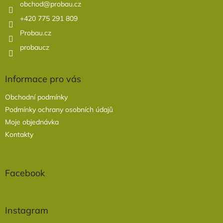
í
obchod
@
probau.cz
+420 775 291 809
Probau.cz
probaucz
Informace pro vás
Obchodní podmínky
Podmínky ochrany osobních údajů
Moje objednávka
Kontakty
Facebook
Instagram