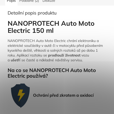
Popis
Podobné (2)
Diskuze
Detailní popis produktu
NANOPROTECH Auto Moto
Electric 150 ml
NANOPROTECH Auto Moto Electric chrání elektroniku a
elektrické součástky v autě či v motocyklu před působením
kyselého deště, vlhkosti a solných roztoků až po dobu 1
roku. Aplikací roztoku se
prodlouží životnost
vozu
a
ušetří
se časté a nákladné návštěvy servisu.
Na co se NANOPROTECH Auto Moto
Electric používá?
Ochrání před zkratem a oxidací