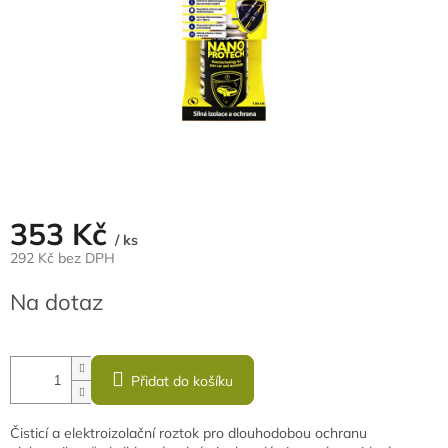
353 Kč
/ ks
292 Kč bez DPH
Měrná
Na dotaz
cena:
Přidat do košíku
Čisticí a elektroizolační roztok pro dlouhodobou ochranu