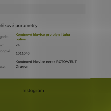
lňkové parametry
Komínové hlavice pro plyn i tuhá
gorie
:
paliva
ka
:
24
logové
1011040
Komínová hlavice nerez ROTOWENT
bce
:
Dragon
Instagram