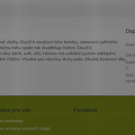
Dop
vé vložky. Slouží k navýšení tahu komínu, zamezení zpětného
Kate
u tahu spalin tak zkvalitňuje hoření. Slouží k
ivy (déšť, sníh, vítr). Hlavice má unikátní systém odklápění,
Záru
né čištění. Vhodné pro všechny druhy paliv. Dlouhá životnost díky
Kata
č.
:
Kód
výro
mace pro vás
Facebook
ní podmínky
y ochrany osobních údajů