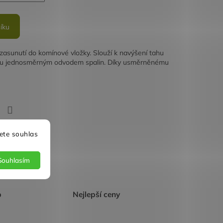
íku
asunutí do komínové vložky. Slouží k navýšení tahu
hu jednosměrným odvodem spalin. Díky usměrněnému
SDÍLET
ete souhlas
Souhlasím
p
Nejlepší ceny