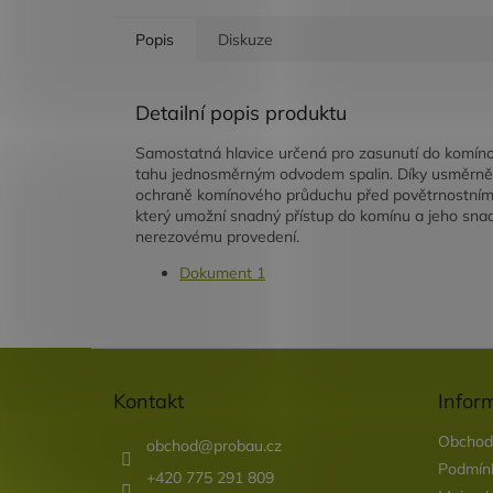
Popis
Diskuze
Detailní popis produktu
Samostatná hlavice určená pro zasunutí do komíno
tahu jednosměrným odvodem spalin. Díky usměrněném
ochraně komínového průduchu před povětrnostními vl
který umožní snadný přístup do komínu a jeho snad
nerezovému provedení.
Dokument 1
Z
á
Kontakt
Infor
p
a
Obchod
obchod
@
probau.cz
t
Podmínk
í
+420 775 291 809