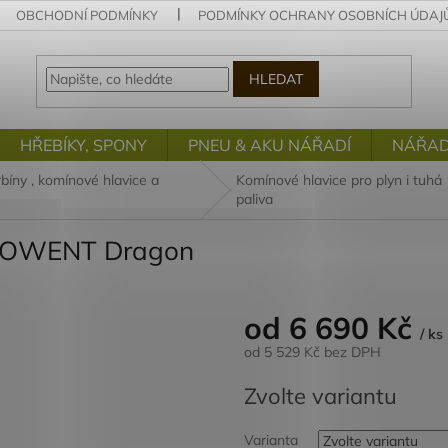
OBCHODNÍ PODMÍNKY
PODMÍNKY OCHRANY OSOBNÍCH ÚDAJ
HLEDAT
HŘEBÍKY, SPONY
PNEU & AKU NÁŘADÍ
NÁŘAD
rbíny , komínové hlavice a
Komínové hlavice pro plyn i tuhá
paliva
OTOWENT Dragon
od
6 690 Kč
/ ks
od
5 529 Kč
bez DPH
Měrná
Zvolte variantu
cena:
Varianta