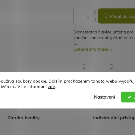
Přidat do koš
Samostatná hlavice určená pro z
komínu, zamezení zpětného ta
t...
Detailní informace
TISK
ZEPTAT SE
oužívá soubory cookie. Dalším procházením tohoto webu vyjadřuj
žíváním.. Více informací
zde
.
Nastavení
Záruka kvality
Individuální přístu