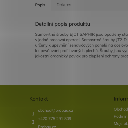
Popis
Diskuze
Detailní popis produktu
Samovrtné šrouby EJOT SAPHIR jsou opatřeny standard
v jedné pracovní operaci. Samovrtné šrouby JT2-D
určeny k upevnění sendvičových panelů na ocelovo
k upevňování profilovaných plechů. Šrouby jsou vy
jakostní organický povlak pro zlepšení ochrany prot
Z
á
Kontakt
Infor
p
a
Obchod
obchod
@
probau.cz
t
Podmínk
í
+420 775 291 809
Moje ob
Probau.cz