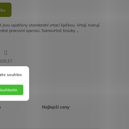
íku
ou opatřeny standardní vrtací špičkou. Vrtají, tvarují
 jedné pracovní operaci. Samovrtné šrouby ...
SDÍLET
ete souhlas
Souhlasím
p
Nejlepší ceny