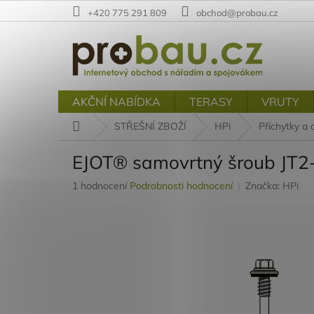
Přejít
+420 775 291 809
obchod@probau.cz
na
obsah
AKČNÍ NABÍDKA
TERASY
VRUTY
Domů
STŘEŠNÍ ZBOŽÍ
HPi
Příchytky a 
EJOT® samovrtný šroub JT2
Průměrné
1 hodnocení
Podrobnosti hodnocení
Značka:
HPi
hodnocení
produktu
je
5,0
z
5
hvězdiček.