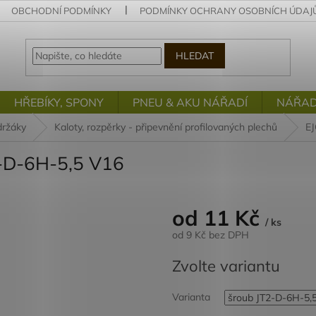
OBCHODNÍ PODMÍNKY
PODMÍNKY OCHRANY OSOBNÍCH ÚDAJ
HLEDAT
HŘEBÍKY, SPONY
PNEU & AKU NÁŘADÍ
NÁŘAD
držáky
Kaloty, rozpěrky - připevnění profilovaných plechů
EJ
-D-6H-5,5 V16
od
11 Kč
/ ks
od
9 Kč
bez DPH
Měrná
Zvolte variantu
cena:
Varianta