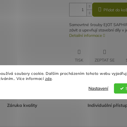
Přidat do koš
Samovrtné šrouby EJOT SAPHIR js
závit a upevňují stavební díly v
Detailní informace
TISK
ZEPTAT SE
oužívá soubory cookie. Dalším procházením tohoto webu vyjadřuj
žíváním.. Více informací
zde
.
Nastavení
Záruka kvality
Individuální přístu