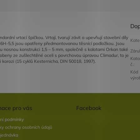
Dop
ní vrtací špičkou. Vrtají, tvarují závit a upevňují stavební díly
Kate
-6H-5,5 jsou opatřeny předmontovanou těsnící podložkou. Jsou
u nosnou konstrukci 1,5 – 5 mm, společně s kalotami Orkan také
Záru
robeny ze zušlechtěné oceli s povrchovou úpravou Climadur, to je
Kata
i korozi (15 cyklů Kesternicha, DIN 50018, 1997).
č.
:
Kód
výro
mace pro vás
Facebook
ní podmínky
y ochrany osobních údajů
jednávka