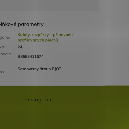
lňkové parametry
Kaloty, rozpěrky - připevnění
gorie
:
profilovaných plechů
ka
:
24
logové
B3553411674
Samovrtný šroub EJOT
bce
:
Instagram