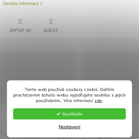
Detailní informace
ZEPTAT SE
SDÍLET
Rychlé doručení
Záruka kvality
Individuální přístup
Nejlepší ceny
Tento web používá soubory cookie. Dalším
procházením tohoto webu vyjadřujete souhlas s jejich
Popis
Diskuze
používáním.. Více informací
zde
.
Detailní popis produktu
Souhlasím
Butylová PE páska 50 mm × 25 m
je kvalitní
těsnicí páska
Nastavení
určená pro utěsnění spojů ve stavebních konstrukcích. Díky
PE nosiči
je páska velmi pružná, má vysokou
průtažnost
a