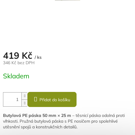
419 Kč
/ ks
346 Kč bez DPH
Měrná
Skladem
cena:
Přidat do košíku
Butylová PE páska 50 mm × 25 m
– těsnicí páska odolná proti
vlhkosti. Pružná butylová páska s PE nosičem pro spolehlivé
utěsnění spojů a konstrukčních detailů.