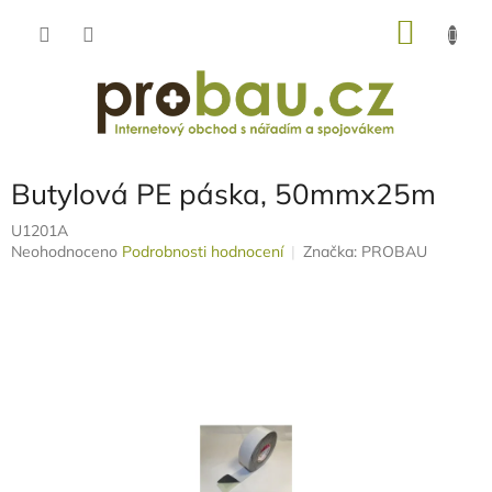
Přejít
NÁKU
na
obsah
KOŠÍK
Butylová PE páska, 50mmx25m
U1201A
Průměrné
Neohodnoceno
Podrobnosti hodnocení
Značka:
PROBAU
hodnocení
produktu
je
0,0
z
5
hvězdiček.