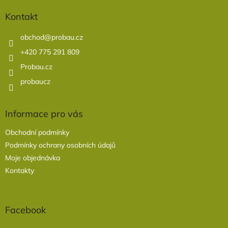
p
a
Kontakt
t
í
obchod
@
probau.cz
+420 775 291 809
Probau.cz
probaucz
Informace pro vás
Obchodní podmínky
Podmínky ochrany osobních údajů
Moje objednávka
Kontakty
Facebook